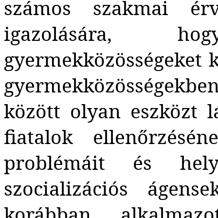
számos szakmai ér
igazolására,
gyermekközösségeket kel
gyermekközösségekb
között olyan eszközt 
fiatalok ellenőrzésé
problémáit és hel
szocializációs ágens
korábban alkalmaz