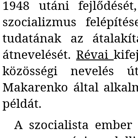
1948 utáni fejlődésé
szocializmus felépít
tudatának az átalakí
átnevelését.
Révai
kife
közösségi nevelés ú
Makarenko által alka
példát.
A szocialista ember