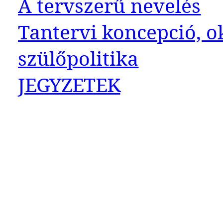
A tervszerű nevelés
Tantervi koncepció, ok
szülőpolitika
JEGYZETEK