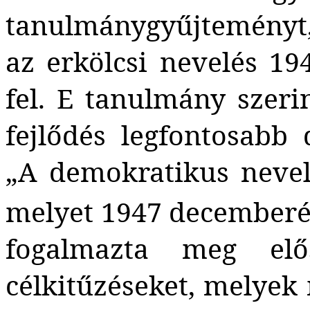
tanulmánygyűjteményt
az erkölcsi nevelés 19
fel. E tanulmány szeri
fejlődés legfontosa
„A demokratikus nevel
melyet 1947 decemberéb
fogalmazta meg elő
célkitűzéseket, melyek