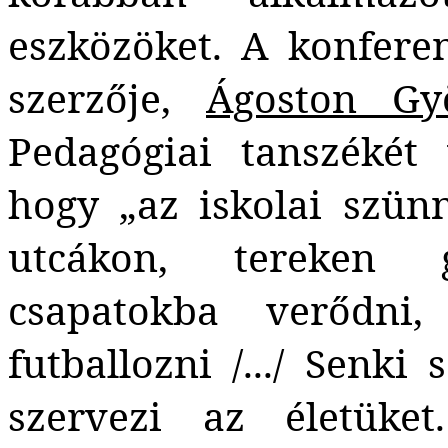
eszközöket. A konfere
szerzője,
Ágoston Gy
Pedagógiai tanszékét 
hogy „az iskolai szün
utcákon, tereken g
csapatokba verődni,
futballozni /.../ Senk
szervezi az életüke