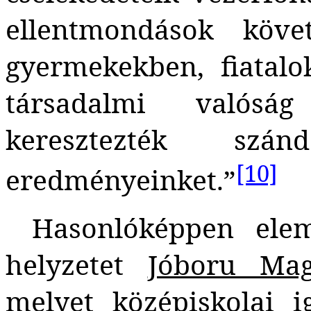
ellentmondások köv
gyermekekben, fiatalok
társadalmi valóság
keresztezték szánd
[10]
eredményeinket.”
Hasonlóképpen elem
helyzetet
Jóboru Ma
melyet középiskolai i