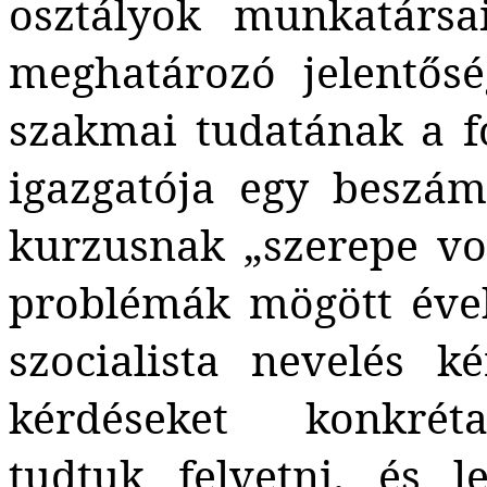
osztályok munkatársa
meghatározó jelentős
szakmai tudatának a 
igazgatója egy beszá
kurzusnak „szerepe vo
problémák mögött éve
szocialista nevelés ké
kérdéseket konkréta
tudtuk felvetni, és 