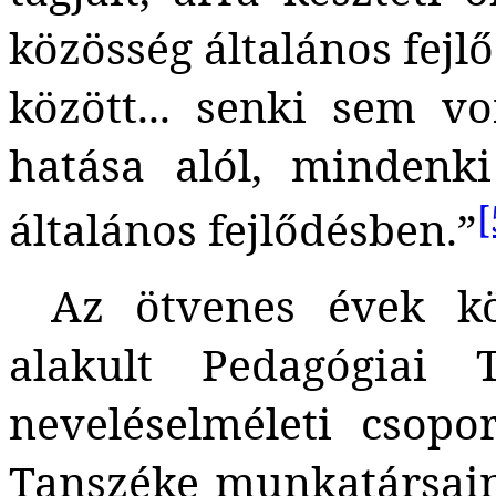
közösség általános fej
között... senki sem v
hatása alól, mindenk
[
általános fejlődésben.”
Az ötvenes évek kö
alakult Pedagógiai 
neveléselméleti csopo
Tanszéke munkatársain