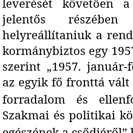
leverését követően a
jelentős részébe
helyreállítaniuk a rend
kormánybiztos egy 195
szerint „1957. január
az egyik fő fronttá vál
forradalom és ellenf
Szakmai és politikai k
egészének a csődjéről” 