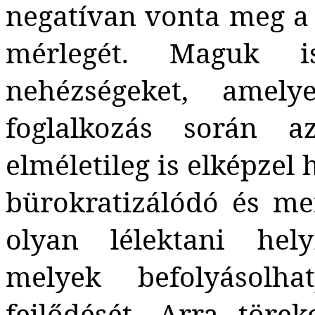
negatívan vonta meg a 
mérlegét. Maguk i
nehézségeket, amely
foglalkozás során az
elméletileg is elképzel 
bürokratizálódó és me
olyan lélektani hely
melyek befolyásolha
fejlődését. Arra töre