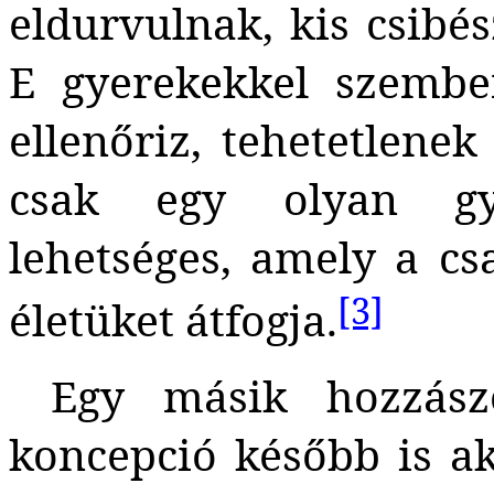
eldurvulnak, kis csibé
E gyerekekkel szembe
ellenőriz, tehetetlene
csak egy olyan gye
lehetséges, amely a c
[3]
életüket átfogja.
Egy másik hozzászó
koncepció később is ak