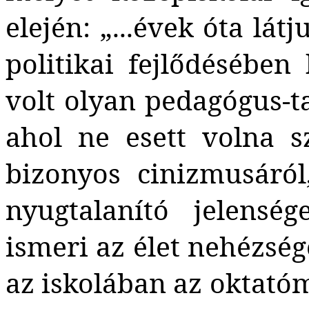
elején: „...évek óta lát
politikai fejlődésébe
volt olyan pedagógus-t
ahol ne esett volna s
bizonyos cinizmusáról,
nyugtalanító jelenség
ismeri az élet nehézségei
az iskolában az oktató