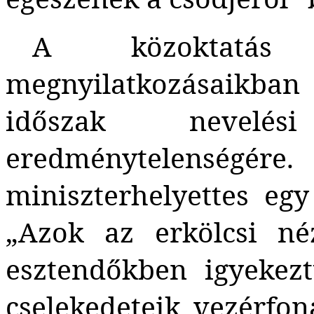
A közoktatás 
megnyilatkozásaikban 
időszak nevelés
eredménytelensé
miniszterhelyettes egy
„Azok az erkölcsi né
esztendőkben igyekezt
cselekedeteik vezérfon