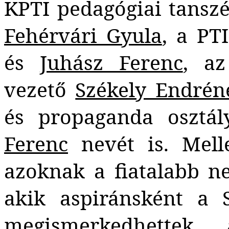
KPTI pedagógiai tansz
Fehérvári Gyula
, a P
és
Juhász Ferenc
, az
vezető
Székely Endrén
és propaganda osztá
Ferenc
nevét is. Melle
azoknak a fiatalabb n
akik aspiránsként a 
megismerkedhettek