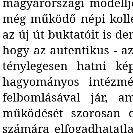
magyarországi modellje
még működő népi koll
az új út buktatóit is d
hogy az autentikus - a
ténylegesen hatni ké
hagyományos intézmé
felbomlásával jár, a
működését szorosan e
számára elfogadhatatla